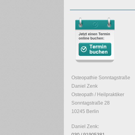
Osteopathie Sonntagstraße
Daniel Zenk
Osteopath / Heilpraktiker
Sonntagstraße 28
10245 Berlin
Daniel Zenk:
030 / 91905381