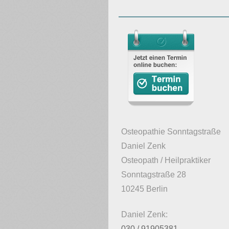
Osteopathie Sonntagstraße
Daniel Zenk
Osteopath / Heilpraktiker
Sonntagstraße 28
10245 Berlin
Daniel Zenk:
030 / 91905381