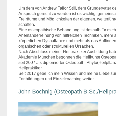
Um dem von Andrew Tailor Still, dem Gründervater de
Anspruch gerecht zu werden ist es wichtig, gemeins
Freiräume und Möglichkeiten der eigenen, weiterfüh
schaffen.
Eine osteopathische Behandlung ist deshalb für mich
Aneinanderreihung von hilfreichen Techniken, mehr 
körperlichen Dysballance und mehr als das Auffinde
organischen oder strukturellen Ursachen.
Nach Abschluss meiner Heilpraktiker Ausbildung habe
Akademie München begonnen die Heilkunst Osteopath
seit 2007 als diplomierter Osteopath, Phyto(Heilpfla
Heilpraktiker.
Seit 2017 gebe ich mein Wissen und meine Liebe zur
Fortbildungen und Einzelcoaching weiter.
John Bochnig (Osteopath B.Sc./Heilpra