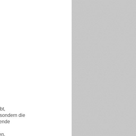
bt,
 sondern die
ende
en.